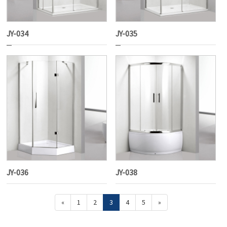
JY-034
JY-035
JY-036
JY-038
«
1
2
3
4
5
»